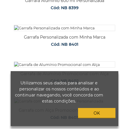
Garrafa Alumínio 600 ml Personalizada
Cód: NB 8399
Garrafa Personalizada com Minha Marca
Cód: NB 8401
Garrafa de Alumínio Promocional com Alça
Cód: NB 8402
Utilizamos seus dados para analisar e
personalizar os nossos conteúdos e ao
continuar navegando, você concorda com
estas condições.
Garrafa com Alça Promocional Personalizada
OK
Cód: NB 8403