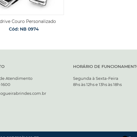
drive Couro Personalizado
Cód: NB 0974
TO
HORÁRIO DE FUNCIONAMENT
 de Atendimento
Segunda à Sexta-Feira
7-1600
8hs às 12hs e 13hs às 18hs
ogueirabrindes.com.br