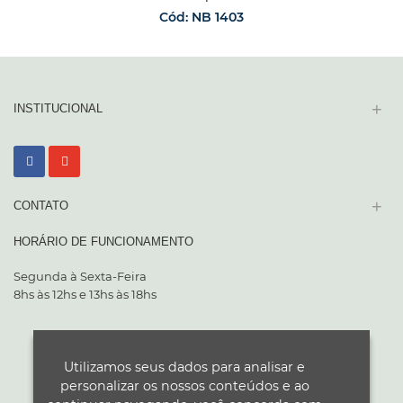
Cód: NB 1403
SOLICITAR ORÇAMENTO
+
INSTITUCIONAL
+
CONTATO
HORÁRIO DE FUNCIONAMENTO
Segunda à Sexta-Feira
8hs às 12hs e 13hs às 18hs
Utilizamos seus dados para analisar e
personalizar os nossos conteúdos e ao