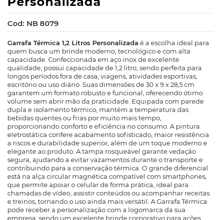
Personalizada
Cod: NB 8079
Garrafa Térmica 1,2 Litros Personalizada
é a escolha ideal para
quem busca um brinde moderno, tecnológico e com alta
capacidade. Confeccionada em aço inox de excelente
qualidade, possui capacidade de 1,2 litro, sendo perfeita para
longos períodos fora de casa, viagens, atividades esportivas,
escritório ou uso diário. Suas dimensões de 30 x 9 x 28,5 cm
garantem um formato robusto e funcional, oferecendo ótimo
volume sem abrir mão da praticidade. Equipada com parede
dupla e isolamento térmico, mantém a temperatura das
bebidas quentes ou frias por muito mais tempo,
proporcionando conforto e eficiência no consumo. A pintura
eletrostática confere acabamento sofisticado, maior resistência
a riscos e durabilidade superior, além de um toque moderno e
elegante ao produto. A tampa rosqueável garante vedação
segura, ajudando a evitar vazamentos durante o transporte e
contribuindo para a conservação térmica. O grande diferencial
está na alça circular magnética compatível com smartphones,
que permite apoiar o celular de forma prática, ideal para
chamadas de vídeo, assistir conteúdos ou acompanhar receitas
e treinos, tornando o uso ainda mais versátil. A Garrafa Térmica
pode receber a personalização com a logomarca da sua
empresa, sendo um excelente brinde corporativo para ações