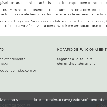
regável com autonomia de até seis horas de duração, bem como pode
xa, que vem nas cores branca ou preta, também conta com tecnologia
om autonomia de até três horas de duração e pode ser personalizada
cidos pela Nogueira Brindes são produtos dotados de alta qualidad
 seu público-alvo. Afinal, vale a pena investir em um agrado que cons
TO
HORÁRIO DE FUNCIONAMENT
 de Atendimento
Segunda à Sexta-Feira
7-1600
8hs às 12hs e 13hs às 18hs
ogueirabrindes.com.br
lizar os nossos conteúdos e ao continuar navegando, você concorda c
0.807.528/0001-77
Dese