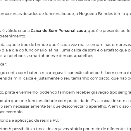
s promocionais dotados de funcionalidade, a Nogueira Brindes tem o q
 é válido citar a
Caixa de Som Personalizada
, que é o presente perfe
tretenimento.
ta aquele tipo de brinde que é cada vez mais comum nas empresas e
ia a dia do funcionário, afinal, uma caixa de som é o artefato que p
das a notebooks, smartphones e demais aparelhos.
car:
artigo conta com bateria recarregável, conexão bluetooth, bem como é
ens da mini caixa é justamente o seu tamanho compacto, que não o
reto, prata e vermelho, podendo também receber gravação tipo serigr
roduto que une funcionalidade com praticidade. Essa caixa de som c
o sem necessariamente ter que desconectar o aparelho. Além disso, el
por exemplo.
orida e aplicação de resina PU.
tooth possibilita a troca de arquivos rápida por meio de diferentes ti