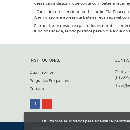
dessa caixa de som, que conta com bateria recar
- Caixa de som com bluetooth e rádio FM: Essa cai
Além disso, ela apresenta bateria recarregável c
É importante destacar que todos os brindes forne
funcionalidade, sendo práticos para o dia a dia do
INSTITUCIONAL
CONTA
Central
Quem Somos
(11) 397
Perguntas Frequentes
sac@n
Contato
Utilizamos seus dados para analisar e persona
| © NOGUEIRA COMERCIO DE BRINDES LTDA - CNPJ 0