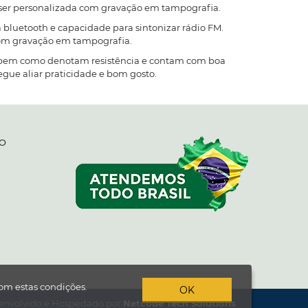
 ser personalizada com gravação em tampografia.
 bluetooth e capacidade para sintonizar rádio FM.
 com gravação em tampografia.
e, bem como denotam resistência e contam com boa
egue aliar praticidade e bom gosto.
O
om estas condições.
OK
nvolvido e Hospedado por
Netcode Tech Solutions
.