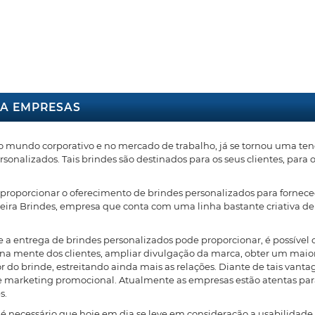
RA EMPRESAS
o mundo corporativo e no mercado de trabalho, já se tornou uma te
nalizados. Tais brindes são destinados para os seus clientes, para o
 proporcionar o oferecimento de brindes personalizados para forneced
ira Brindes, empresa que conta com uma linha bastante criativa de 
 a entrega de brindes personalizados pode proporcionar, é possível ci
na mente dos clientes, ampliar divulgação da marca, obter um maio
o brinde, estreitando ainda mais as relações. Diante de tais vantag
marketing promocional. Atualmente as empresas estão atentas para 
s.
, é necessário que hoje em dia se leve em consideração a usabilidad