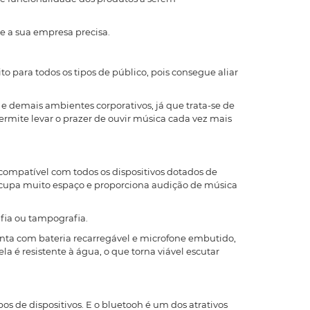
ue a sua empresa precisa.
ito para todos os tipos de público, pois consegue aliar
 demais ambientes corporativos, já que trata-se de
ermite levar o prazer de ouvir música cada vez mais
 compatível com todos os dispositivos dotados de
cupa muito espaço e proporciona audição de música
afia ou tampografia.
onta com bateria recarregável e microfone embutido,
a é resistente à água, o que torna viável escutar
pos de dispositivos. E o bluetooh é um dos atrativos