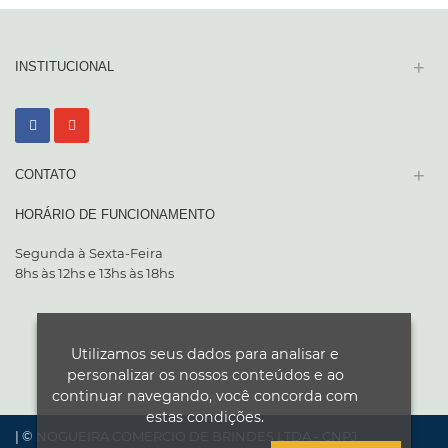
SOLICITAR ORÇAMENTO
+
INSTITUCIONAL
+
CONTATO
HORÁRIO DE FUNCIONAMENTO
Segunda à Sexta-Feira
8hs às 12hs e 13hs às 18hs
Utilizamos seus dados para analisar e
personalizar os nossos conteúdos e ao
continuar navegando, você concorda com
estas condições.
| © NOGUEIRA COMERCIO DE BRINDES LTDA - CNPJ