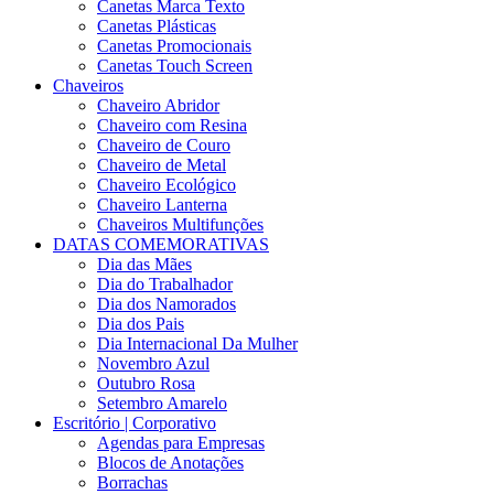
Canetas Marca Texto
Canetas Plásticas
Canetas Promocionais
Canetas Touch Screen
Chaveiros
Chaveiro Abridor
Chaveiro com Resina
Chaveiro de Couro
Chaveiro de Metal
Chaveiro Ecológico
Chaveiro Lanterna
Chaveiros Multifunções
DATAS COMEMORATIVAS
Dia das Mães
Dia do Trabalhador
Dia dos Namorados
Dia dos Pais
Dia Internacional Da Mulher
Novembro Azul
Outubro Rosa
Setembro Amarelo
Escritório | Corporativo
Agendas para Empresas
Blocos de Anotações
Borrachas