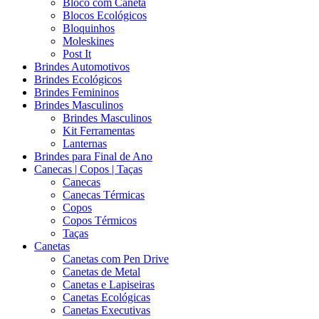
Bloco com Caneta
Blocos Ecológicos
Bloquinhos
Moleskines
Post It
Brindes Automotivos
Brindes Ecológicos
Brindes Femininos
Brindes Masculinos
Brindes Masculinos
Kit Ferramentas
Lanternas
Brindes para Final de Ano
Canecas | Copos | Taças
Canecas
Canecas Térmicas
Copos
Copos Térmicos
Taças
Canetas
Canetas com Pen Drive
Canetas de Metal
Canetas e Lapiseiras
Canetas Ecológicas
Canetas Executivas