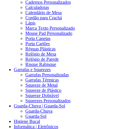
Cadernos Personalizados
Calculadoras
Calendário de Mesa
Cordão para Crachá
Lápis
Marca Texto Personalizado
Mouse Pad Personalizado
Porta Canetas
Porta Cartões
Réguas Plásticas
Relógio de Mesa
Relógio de Parede
Risque Rabisque
Garrafas e Squeezes
Garrafas Personalizadas
Garrafas Térmicas
Squeeze de Metal
Squeeze de Plástico
Squeeze Dobrável
Squeezes Personalizados
Guarda-Chuva | Guarda-Sol
Guarda-Chuva
Guarda-Sol
Higiene Bucal
Informática | Eletrônicos