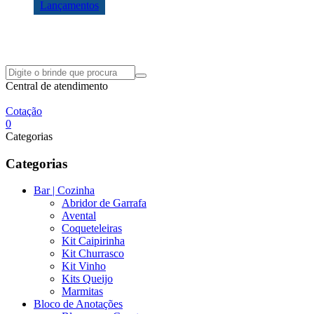
Lançamentos
Central de atendimento
Cotação
0
Categorias
Categorias
Bar | Cozinha
Abridor de Garrafa
Avental
Coqueteleiras
Kit Caipirinha
Kit Churrasco
Kit Vinho
Kits Queijo
Marmitas
Bloco de Anotações