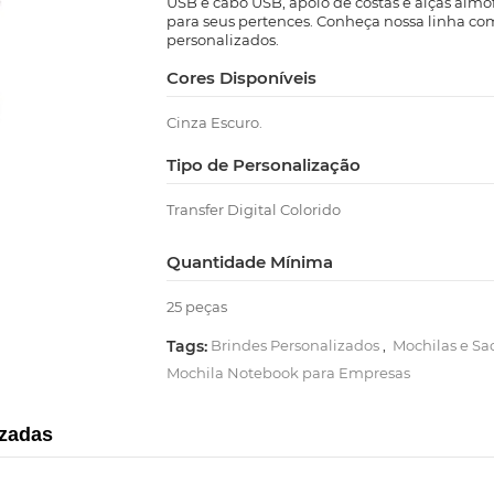
USB e cabo USB, apoio de costas e alças almo
para seus pertences. Conheça nossa linha co
personalizados.
Cores Disponíveis
Cinza Escuro.
Tipo de Personalização
Transfer Digital Colorido
Quantidade Mínima
25 peças
Tags:
Brindes Personalizados
,
Mochilas e Sa
Mochila Notebook para Empresas
izadas