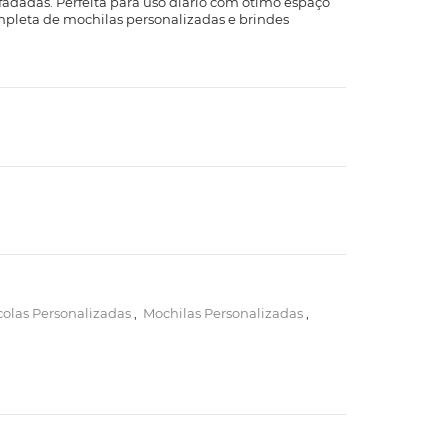
fadadas. Perfeita para uso diário com ótimo espaço
mpleta de mochilas personalizadas e brindes
colas Personalizadas
,
Mochilas Personalizadas
,