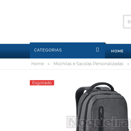
CATEGORIAS
HOME
Home
»
Mochilas e Sacolas Personalizadas
»
Esgotado