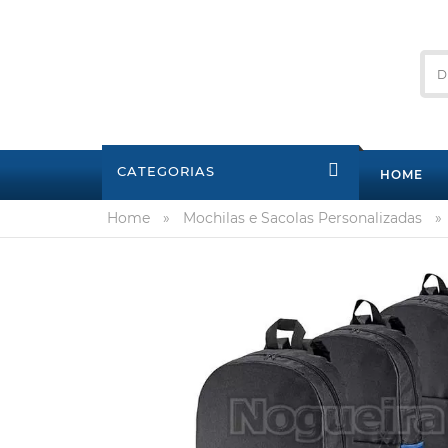
CATEGORIAS
HOME
Home
»
Mochilas e Sacolas Personalizadas
»