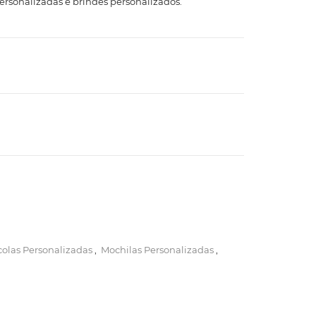
rsonalizadas e brindes personalizados.
colas Personalizadas
,
Mochilas Personalizadas
,