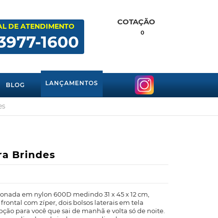
COTAÇÃO
AL DE ATENDIMENTO
0
 3977-1600
LANÇAMENTOS
BLOG
es
ra Brindes
onada em nylon 600D medindo 31 x 45 x 12 cm,
rontal com zíper, dois bolsos laterais em tela
pção para você que sai de manhã e volta só de noite.