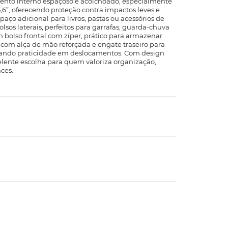
nto interno espaçoso e acolchoado, especialmente
6”, oferecendo proteção contra impactos leves e
paço adicional para livros, pastas ou acessórios de
sos laterais, perfeitos para garrafas, guarda-chuva
m bolso frontal com zíper, prático para armazenar
a com alça de mão reforçada e engate traseiro para
ando praticidade em deslocamentos. Com design
elente escolha para quem valoriza organização,
nces.