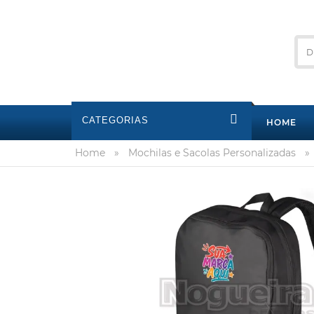
CATEGORIAS
HOME
Home
»
Mochilas e Sacolas Personalizadas
»