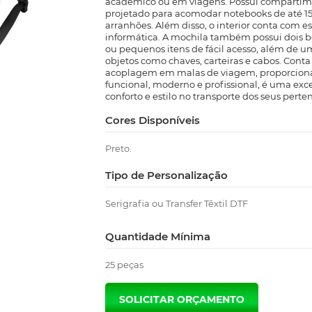
acadêmico ou em viagens. Possui compartime
projetado para acomodar notebooks de até 15,
arranhões. Além disso, o interior conta com es
informática. A mochila também possui dois bol
ou pequenos itens de fácil acesso, além de u
objetos como chaves, carteiras e cabos. Cont
acoplagem em malas de viagem, proporcion
funcional, moderno e profissional, é uma exc
conforto e estilo no transporte dos seus perte
Cores Disponíveis
Preto.
Tipo de Personalização
Serigrafia ou Transfer Têxtil DTF
Quantidade Mínima
25 peças