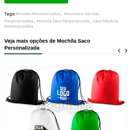
Tags:
Brindes Personalizados
,
Mochilas e Sacolas
Personalizadas
,
Mochila Saco Personalizada
,
Saco Mochila
Personalizadas
Veja mais opções de Mochila Saco
‹
›
Personalizada