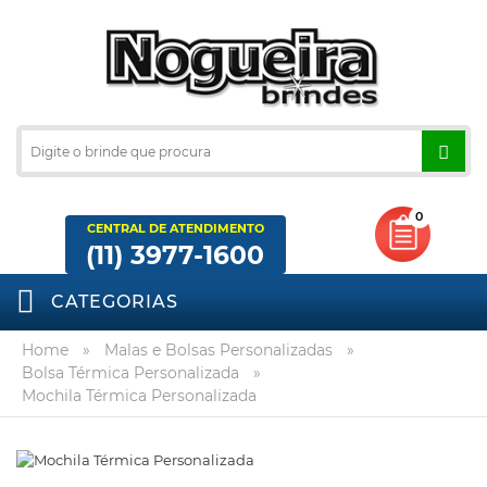
0
CENTRAL DE ATENDIMENTO
(11) 3977-1600
CATEGORIAS
Home
»
Malas e Bolsas Personalizadas
»
Bolsa Térmica Personalizada
»
Mochila Térmica Personalizada