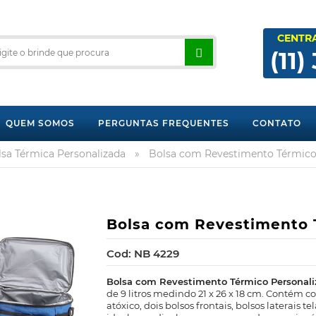
CENTR
(11)
QUEM SOMOS
PERGUNTAS FREQUENTES
CONTATO
lsa Térmica Personalizada
»
Bolsa com Revestimento Térmico
Bolsa com Revestimento 
Cod: NB 4229
Bolsa com Revestimento Térmico Personal
de 9 litros medindo 21 x 26 x 18 cm. Conté
atóxico, dois bolsos frontais, bolsos laterais t