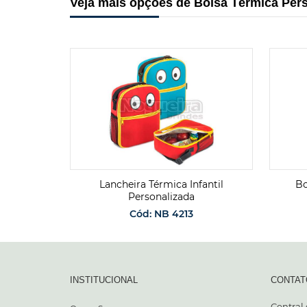
Veja mais opções de Bolsa Térmica Per
nalizada
Lancheira Térmica Infantil
Bo
Personalizada
Cód: NB 4213
ENTO
SOLICITAR ORÇAMENTO
INSTITUCIONAL
CONTAT
Central