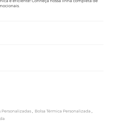
nica e eficiente! Conheça nossa linha completa de
mocionais.
s Personalizadas
,
Bolsa Térmica Personalizada
,
ada