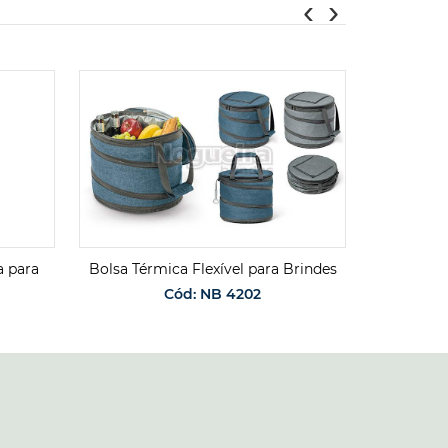
‹
›
a para
Bolsa Térmica Flexível para Brindes
Bols
Cód: NB 4202
SOLICITAR ORÇAMENTO
O
SO