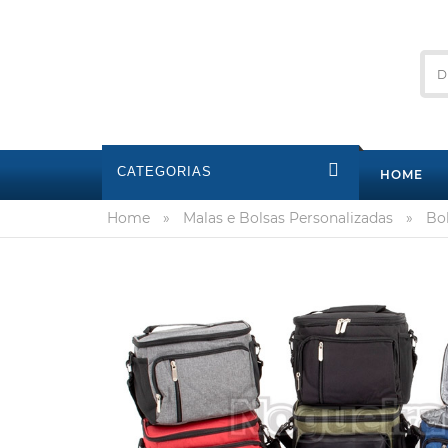
CATEGORIAS
HOME
Home
»
Malas e Bolsas Personalizadas
»
Bo