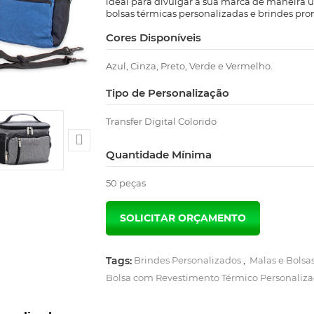
ideal para divulgar a sua marca de maneira ú
bolsas térmicas personalizadas e brindes pro
Cores Disponíveis
Azul, Cinza, Preto, Verde e Vermelho.
Tipo de Personalização
Transfer Digital Colorido

Quantidade Mínima
50 peças
Tags:
Brindes Personalizados
,
Malas e Bolsa
Bolsa com Revestimento Térmico Personaliz