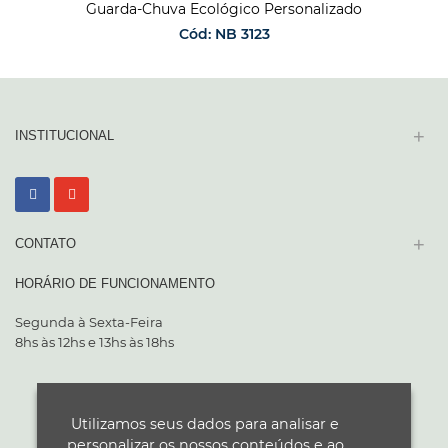
Guarda-Chuva Ecológico Personalizado
Cód: NB 3123
SOLICITAR ORÇAMENTO
+
INSTITUCIONAL
+
CONTATO
HORÁRIO DE FUNCIONAMENTO
Segunda à Sexta-Feira
8hs às 12hs e 13hs às 18hs
Utilizamos seus dados para analisar e
personalizar os nossos conteúdos e ao