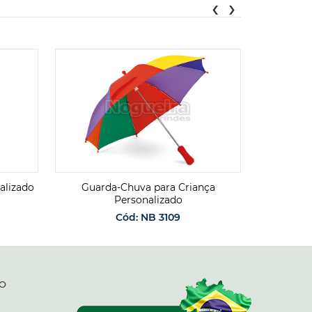
‹
›
alizado
Guarda-Chuva para Criança
Guard
Personalizado
Cód: NB 3109
O
SOLICITAR ORÇAMENTO
SO
O