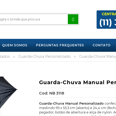
CENTR
(11)
QUEM SOMOS
PERGUNTAS FREQUENTES
CONTATO
izados
»
Guarda-Chuva Personalizado
»
Guarda-Chuva Manua
Guarda-Chuva Manual Per
Cod: NB 3118
Guarda-Chuva Manual Personalizado
confec
medindo 95 x 53,3 cm (aberto) e 24,4 cm (fec
pegador, botão de abertura e alça de nylon. 