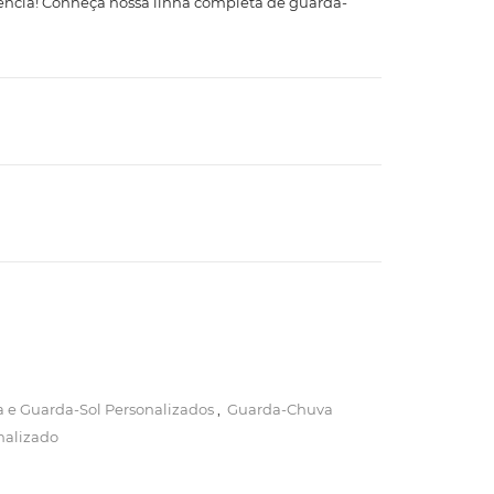
ência! Conheça nossa linha completa de guarda-
 e Guarda-Sol Personalizados
,
Guarda-Chuva
nalizado