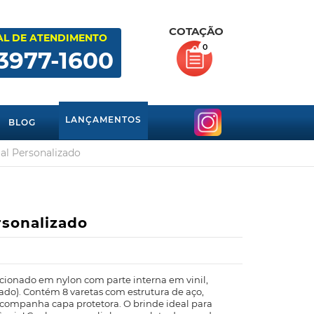
COTAÇÃO
AL DE ATENDIMENTO
0
 3977-1600
LANÇAMENTOS
BLOG
l Personalizado
sonalizado
cionado em nylon com parte interna em vinil,
hado). Contém 8 varetas com estrutura de aço,
Acompanha capa protetora. O brinde ideal para