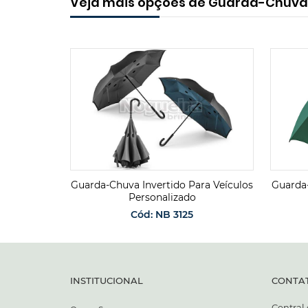
Veja mais opções de Guarda-Chuva
tido
Guarda-Chuva Invertido Para Veículos
Guarda-
Personalizado
Cód: NB 3125
ENTO
SOLICITAR ORÇAMENTO
INSTITUCIONAL
CONTA
Central