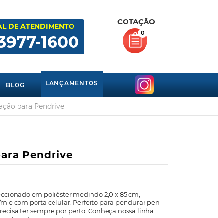
COTAÇÃO
AL DE ATENDIMENTO
0
 3977-1600
LANÇAMENTOS
BLOG
cação para Pendrive
para Pendrive
ccionado em poliéster medindo 2,0 x 85 cm,
m e com porta celular. Perfeito para pendurar pen
ecisa ter sempre por perto. Conheça nossa linha