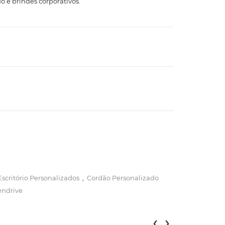
o e brindes corporativos.
Escritório Personalizados
,
Cordão Personalizado
endrive
‹
›