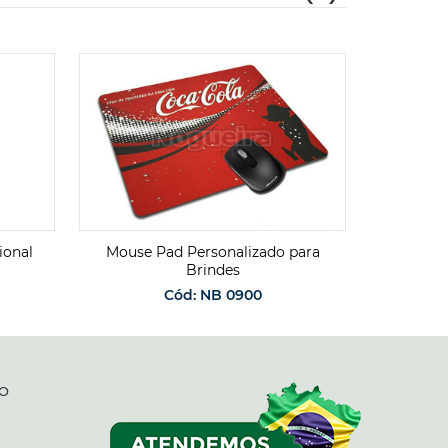
ional
Mouse Pad Personalizado para
Cordão d
Brindes
Cód: NB 0900
O
SO
SOLICITAR ORÇAMENTO
O