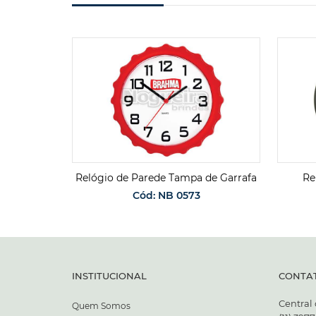
nalizados
Relógio de Parede Tampa de Garrafa
Re
Cód: NB 0573
ENTO
SOLICITAR ORÇAMENTO
INSTITUCIONAL
CONTA
Central
Quem Somos