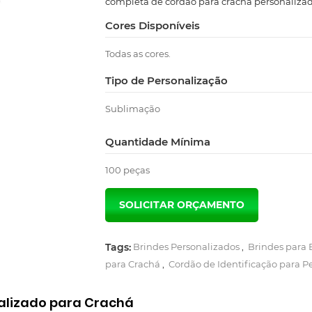
completa de cordão para crachá personalizad
Cores Disponíveis
Todas as cores.
Tipo de Personalização
Sublimação
Quantidade Mínima
100 peças
Tags:
Brindes Personalizados
,
Brindes para 
para Crachá
,
Cordão de Identificação para P
alizado para Crachá