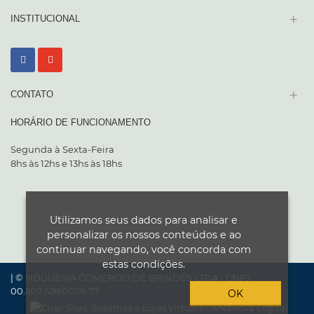
+
INSTITUCIONAL
+
CONTATO
HORÁRIO DE FUNCIONAMENTO
Segunda à Sexta-Feira
8hs às 12hs e 13hs às 18hs
Utilizamos seus dados para analisar e
personalizar os nossos conteúdos e ao
continuar navegando, você concorda com
estas condições.
| © NOGUEIRA COMERCIO DE BRINDES LTDA - CNPJ
00.807.528/0001-77
OK