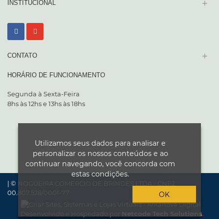
+
INSTITUCIONAL
+
CONTATO
HORÁRIO DE FUNCIONAMENTO
Segunda à Sexta-Feira
8hs às 12hs e 13hs às 18hs
Utilizamos seus dados para analisar e
personalizar os nossos conteúdos e ao
continuar navegando, você concorda com
estas condições.
| © NOGUEIRA COMERCIO DE BRINDES LTDA - CNPJ
00.807.528/0001-77
OK
Desenvolvido e Hospedado por
Netcode Tech Solutions
.