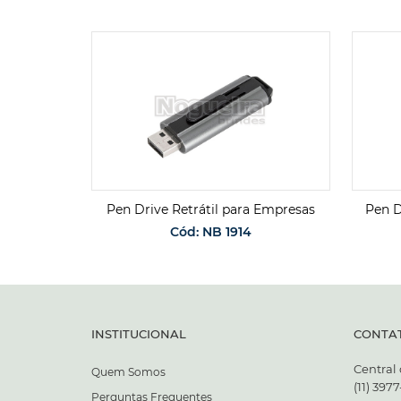
onalizado
Pen Drive Retrátil para Empresas
Pen D
Cód: NB 1914
ENTO
SOLICITAR ORÇAMENTO
INSTITUCIONAL
CONTA
Central
Quem Somos
(11) 397
Perguntas Frequentes