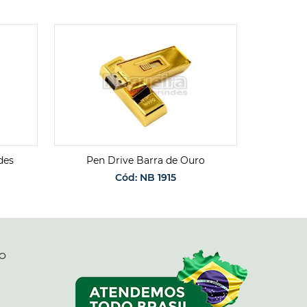
des
Pen Drive Barra de Ouro
Pen 
Cód: NB 1915
O
SOLICITAR ORÇAMENTO
SO
O