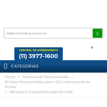
0
CENTRAL DE ATENDIMENTO
(11) 3977-1600
CATEGORIAS
Home
»
Nécessaires Personalizadas
»
Brindes Personalizados para o Dia Internacional da
Mulher
»
Necessaire Transparente para Brindes