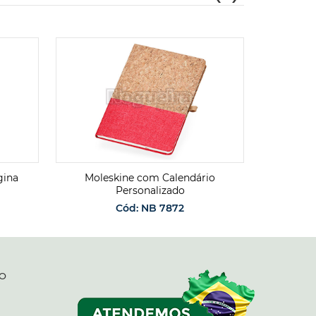
gina
Moleskine com Calendário
Caderneta
Personalizado
Cód: NB 7872
SO
O
SOLICITAR ORÇAMENTO
O