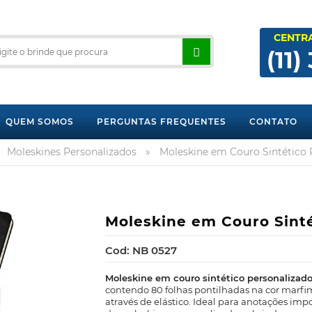
CENTR
(11)
QUEM SOMOS
PERGUNTAS FREQUENTES
CONTATO
Moleskines Personalizados
»
Moleskine em Couro Sintético 
Moleskine em Couro Sinté
Cod: NB 0527
Moleskine em couro sintético personalizad
contendo 80 folhas pontilhadas na cor marfim
através de elástico. Ideal para anotações imp