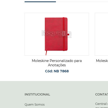
Página
Moleskine Personalizado para
Molesk
Anotações
Cód: NB 7868
ENTO
SOLICITAR ORÇAMENTO
INSTITUCIONAL
CONTA
Central
Quem Somos