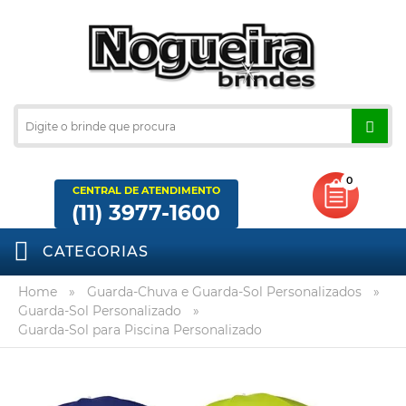
0
CENTRAL DE ATENDIMENTO
(11) 3977-1600
CATEGORIAS
Home
»
Guarda-Chuva e Guarda-Sol Personalizados
»
Guarda-Sol Personalizado
»
Guarda-Sol para Piscina Personalizado