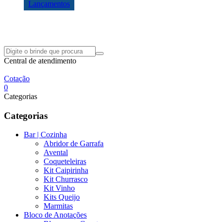
Lançamentos
Central de atendimento
Cotação
0
Categorias
Categorias
Bar | Cozinha
Abridor de Garrafa
Avental
Coqueteleiras
Kit Caipirinha
Kit Churrasco
Kit Vinho
Kits Queijo
Marmitas
Bloco de Anotações