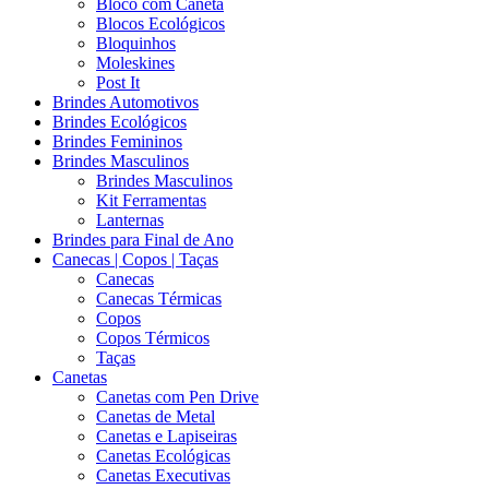
Bloco com Caneta
Blocos Ecológicos
Bloquinhos
Moleskines
Post It
Brindes Automotivos
Brindes Ecológicos
Brindes Femininos
Brindes Masculinos
Brindes Masculinos
Kit Ferramentas
Lanternas
Brindes para Final de Ano
Canecas | Copos | Taças
Canecas
Canecas Térmicas
Copos
Copos Térmicos
Taças
Canetas
Canetas com Pen Drive
Canetas de Metal
Canetas e Lapiseiras
Canetas Ecológicas
Canetas Executivas