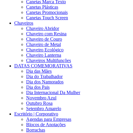
Canetas Marca Texto
Canetas Plásticas
Canetas Promocionais
Canetas Touch Screen
Chaveiros
Chaveiro Abridor
Chaveiro com Resina
Chaveiro de Couro
Chaveiro de Metal
Chaveiro Ecológico
Chaveiro Lanterna
Chaveiros Multifunções
DATAS COMEMORATIVAS
Dia das Mães
Dia do Trabalhador
Dia dos Namorados
Dia dos Pais
Dia Internacional Da Mulher
Novembro Azul
Outubro Rosa
Setembro Amarelo
Escritório | Corporativo
Agendas para Empresas
Blocos de Anotações
Borrachas