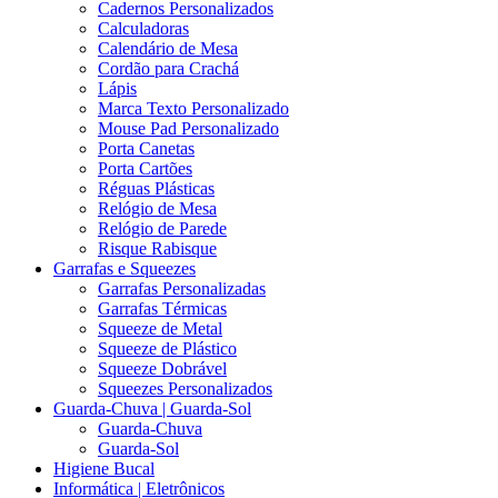
Cadernos Personalizados
Calculadoras
Calendário de Mesa
Cordão para Crachá
Lápis
Marca Texto Personalizado
Mouse Pad Personalizado
Porta Canetas
Porta Cartões
Réguas Plásticas
Relógio de Mesa
Relógio de Parede
Risque Rabisque
Garrafas e Squeezes
Garrafas Personalizadas
Garrafas Térmicas
Squeeze de Metal
Squeeze de Plástico
Squeeze Dobrável
Squeezes Personalizados
Guarda-Chuva | Guarda-Sol
Guarda-Chuva
Guarda-Sol
Higiene Bucal
Informática | Eletrônicos