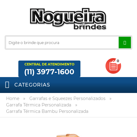
0
CENTRAL DE ATENDIMENTO
(11) 3977-1600
CATEGORIAS
Home
»
Garrafas e Squeezes Personalizados
»
Garrafa Térmica Personalizada
»
Garrafa Térmica Bambu Personalizada