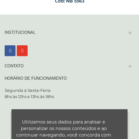
Cód: NB 5563
SOLICITAR ORÇAMENTO
+
INSTITUCIONAL
+
CONTATO
HORÁRIO DE FUNCIONAMENTO
Segunda à Sexta-Feira
8hs às 12hs e 13hs às 18hs
Utilizamos seus dados para analisar e
personalizar os nossos conteúdos e ao
continuar navegando, você concorda com