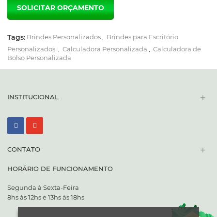
Tags:
Brindes Personalizados
,
Brindes para Escritório
Personalizados
,
Calculadora Personalizada
,
Calculadora de
Bolso Personalizada
+
INSTITUCIONAL
+
CONTATO
HORÁRIO DE FUNCIONAMENTO
Segunda à Sexta-Feira
8hs às 12hs e 13hs às 18hs