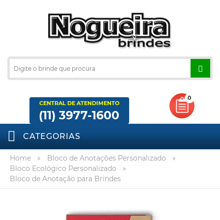
0
CENTRAL DE ATENDIMENTO
(11) 3977-1600
CATEGORIAS
Home
»
Bloco de Anotações Personalizado
»
Bloco Ecológico Personalizado
»
Bloco de Anotação para Brindes