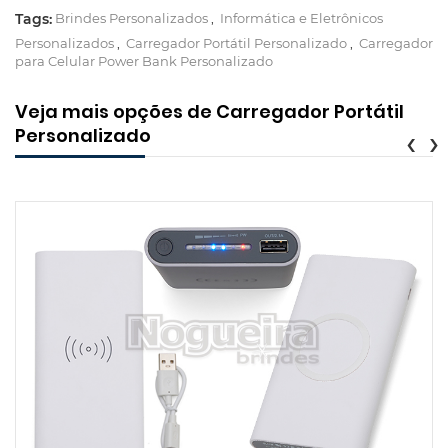
Tags:
Brindes Personalizados
,
Informática e Eletrônicos
Personalizados
,
Carregador Portátil Personalizado
,
Carregador
para Celular Power Bank Personalizado
Veja mais opções de Carregador Portátil
Personalizado
‹
›