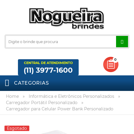
0
CENTRAL DE ATENDIMENTO
(11) 3977-1600
CATEGORIAS
Home
»
Informática e Eletrônicos Personalizados
»
Carregador Portátil Personalizado
»
Carregador para Celular Power Bank Personalizado
Esgotado